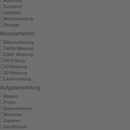
Automobil
Kunststoff
Halbleiter
Medizientechnik
Sonstige
Messverfahren
Bildverarbeitung
Taktile Messung
Elektr. Messung
HV Prüfung
2D Messung
3D Messung
Lasermessung
Aufgabenstellung
Messen
Prüfen
Dokumentieren
Montieren
Justieren
Identifizieren