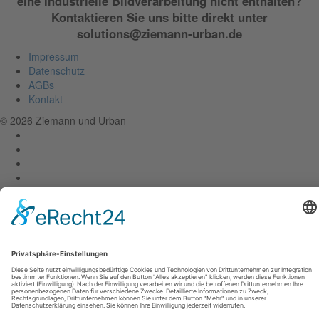
eine Industrielle Bildverarbeitung nicht enthalten?
Kontaktieren Sie uns bitte direkt unter
solutions@ziemann-urban.de
Impressum
Datenschutz
AGBs
Kontakt
© 2026 Ziemann und Urban