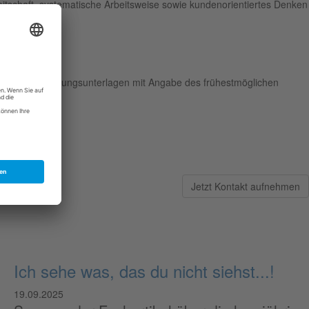
tschaft, systematische Arbeitsweise sowie kundenorientiertes Denken
tändigen Bewerbungsunterlagen mit Angabe des frühestmöglichen
svorstellung an
ng.
Jetzt Kontakt aufnehmen
Ich sehe was, das du nicht siehst...!
19.09.2025