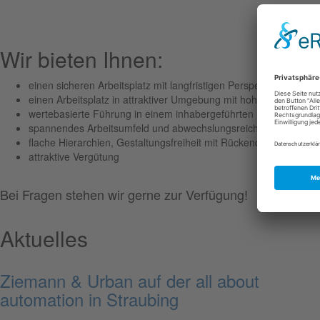
Wir bieten Ihnen:
einen sicheren Arbeitsplatz mit langfristigen Perspektiven
einen Arbeitsplatz in attraktiver Umgebung mit hohem Freizeit
wertebasierte Führung in einem inhabergeführten Unternehmen
spannendes Arbeitsumfeld und abwechslungsreiche Aufgaben
flache Hierarchien, Gestaltungsfreiheit mit Rückendeckung
attraktive Vergütung
Bei Fragen stehen wir gerne zur Verfügung!
Aktuelles
Ziemann & Urban auf der all about
automation in Straubing