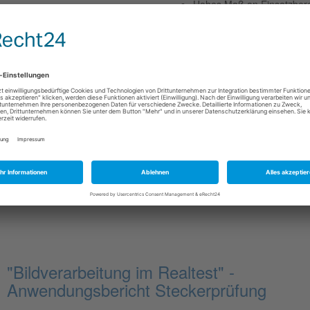
Hohes Maß an Einsatzberei
und Handeln
Interessiert?
Bitte senden Sie uns Ihre volls
wert (Umland München)
Eintrittstermins und Ihrer Gehalt
bewerbung(at)ziemann-urban.de
Wir freuen uns auf Ihre Bewerbu
Stellenanzeige PDF
"Bildverarbeitung im Realtest" -
Anwendungsbericht Steckerprüfung